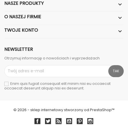
NASZE PRODUKTY

O NASZEJ FIRMIE

TWOJE KONTO

NEWSLETTER
Otrzymuj informację o nowościach i wyprzedażach
Enim quis fugiat consequat elit minim nisi eu occaecat
occaecat deserunt aliquip nisi ex deserunt.
© 2026 - sklep internetowy stworzony od PrestaShop™
Facebook
Twitter
Rss
YouTube
Pinterest
Instagram