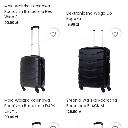
Mała Walizka Kabinowa
Podróżna Barcelona Red
Elektroniczna Waga Do
Wine S
Bagażu
Cena
99,99 zł
Cena
19,99 zł
favorite_border
favorite_border
Mała Walizka Kabinowa
Średnia Walizka Podróżna
Podróżna Barcelona DARK
Barcelona BLACK M
GREY S
Cena
129,90 zł
Cena
99,99 zł