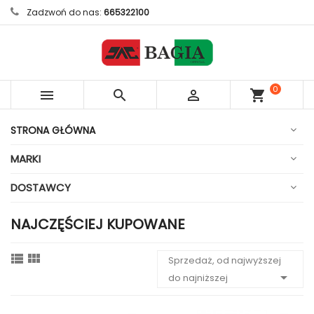
Zadzwoń do nas:
665322100
0



shopping_cart
sztuk
STRONA GŁÓWNA
MARKI
DOSTAWCY
NAJCZĘŚCIEJ KUPOWANE


Sprzedaż, od najwyższej

do najniższej