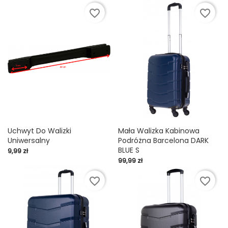
favorite_border
favorite_border
Uchwyt Do Walizki
Mała Walizka Kabinowa
Uniwersalny
Podróżna Barcelona DARK
BLUE S
Cena
9,99 zł
Cena
99,99 zł
favorite_border
favorite_border