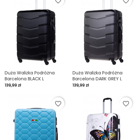
favorite_border
favorite_border
Duża Walizka Podróżna
Duża Walizka Podróżna
Barcelona BLACK L
Barcelona DARK GREY L
Cena
Cena
139,99 zł
139,99 zł
favorite_border
favorite_border