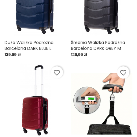
Duża Walizka Podróżna
Średnia Walizka Podróżna
Barcelona DARK BLUE L
Barcelona DARK GREY M
Cena
Cena
139,99 zł
129,99 zł
favorite_border
favorite_border