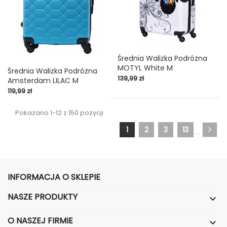
Średnia Walizka Podróżna
MOTYL White M
Średnia Walizka Podróżna
Cena
139,99 zł
Amsterdam LILAC M
Cena
119,99 zł
Pokazano 1-12 z 150 pozycji
1
2
3
13
…
INFORMACJA O SKLEPIE
NASZE PRODUKTY

O NASZEJ FIRMIE
