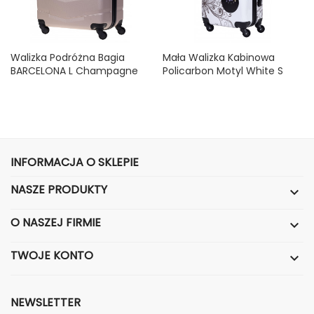
Walizka Podróżna Bagia
Mała Walizka Kabinowa
BARCELONA L Champagne
Policarbon Motyl White S
Cena
Cena
139,99 zł
129,99 zł
INFORMACJA O SKLEPIE
NASZE PRODUKTY

O NASZEJ FIRMIE

TWOJE KONTO

NEWSLETTER