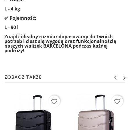
L - 4 kg
✅ Pojemność:
L - 90 l
Znajdź idealny rozmiar dopasowany do Twoich
potrzeb i ciesz się wygodą oraz
funkcjonalnością
naszych walizek BARCELONA podczas każdej
podróży!
ZOBACZ TAKŻE
favorite_border
favorite_border