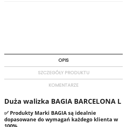
Polityka bezpieczeństwa
Bezpieczne zakupy
Zasady dostawy
Dostawa 24H
Zasady zwrotu
Szybkie zwroty
OPIS
SZCZEGÓŁY PRODUKTU
KOMENTARZE
Duża walizka BAGIA BARCELONA L
✅ Produkty Marki BAGIA są idealnie
dopasowane do wymagań każdego klienta w
100%.