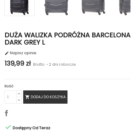
DUŻA WALIZKA PODRÓŻNA BARCELONA
DARK GREY L
Napisz opinie

139,99 zł
Brutto
2 dni robocze
Ilość
DODAJ DO KOSZYKA


Dostępny Od Teraz