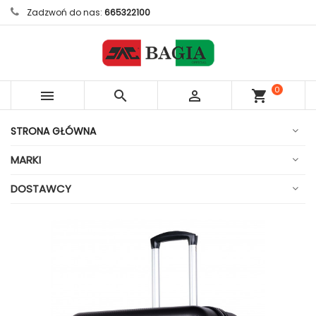
Zadzwoń do nas:
665322100
0



shopping_cart
sztuk
STRONA GŁÓWNA
MARKI
DOSTAWCY