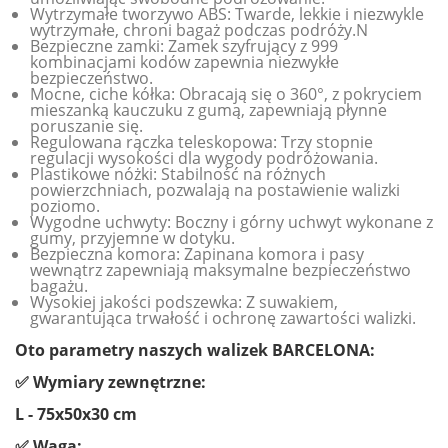
Wytrzymałe tworzywo ABS: Twarde, lekkie i niezwykle
wytrzymałe, chroni bagaż podczas podróży.N
Bezpieczne zamki: Zamek szyfrujący z 999
kombinacjami kodów zapewnia niezwykłe
bezpieczeństwo.
Mocne, ciche kółka: Obracają się o 360°, z pokryciem
mieszanką kauczuku z gumą, zapewniają płynne
poruszanie się.
Regulowana rączka teleskopowa: Trzy stopnie
regulacji wysokości dla wygody podróżowania.
Plastikowe nóżki: Stabilność na różnych
powierzchniach, pozwalają na postawienie walizki
poziomo.
Wygodne uchwyty: Boczny i górny uchwyt wykonane z
gumy, przyjemne w dotyku.
Bezpieczna komora: Zapinana komora i pasy
wewnątrz zapewniają maksymalne bezpieczeństwo
bagażu.
Wysokiej jakości podszewka: Z suwakiem,
gwarantująca trwałość i ochronę zawartości walizki.
Oto parametry naszych walizek BARCELONA:
✅ Wymiary zewnętrzne:
L - 75x50x30 cm
✅ Waga: