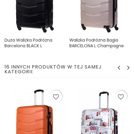
Duża Walizka Podróżna
Walizka Podróżna Bagia
Barcelona BLACK L
BARCELONA L Champagne
Cena
Cena
139,99 zł
139,99 zł
16 INNYCH PRODUKTÓW W TEJ SAMEJ
KATEGORII:
favorite_border
favorite_border