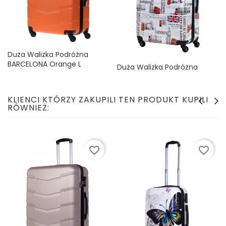
Duża Walizka Podróżna
BARCELONA Orange L
Duża Walizka Podróżna
Cena
139,99 zł
Policarbon LONDON L
Cena
179,99 zł
KLIENCI KTÓRZY ZAKUPILI TEN PRODUKT KUPILI
RÓWNIEŻ:
favorite_border
favorite_border