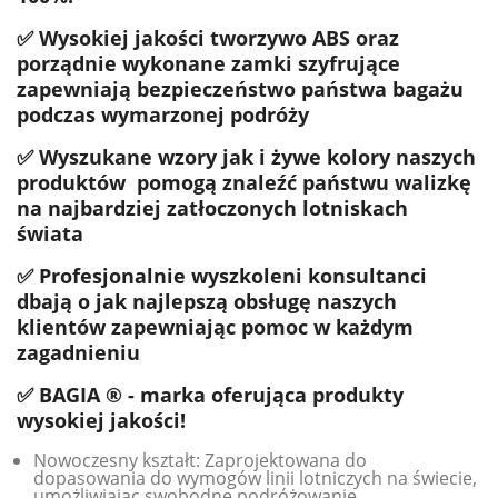
✅ Wysokiej jakości tworzywo ABS oraz
porządnie wykonane zamki szyfrujące
zapewniają bezpieczeństwo państwa bagażu
podczas wymarzonej podróży
✅ Wyszukane wzory jak i żywe kolory naszych
produktów pomogą znaleźć państwu walizkę
na najbardziej zatłoczonych lotniskach
świata
✅ Profesjonalnie wyszkoleni konsultanci
dbają o jak najlepszą obsługę naszych
klientów zapewniając pomoc w każdym
zagadnieniu
✅ BAGIA ® - marka oferująca produkty
wysokiej jakości!
Nowoczesny kształt: Zaprojektowana do
dopasowania do wymogów linii lotniczych na świecie,
umożliwiając swobodne podróżowanie.