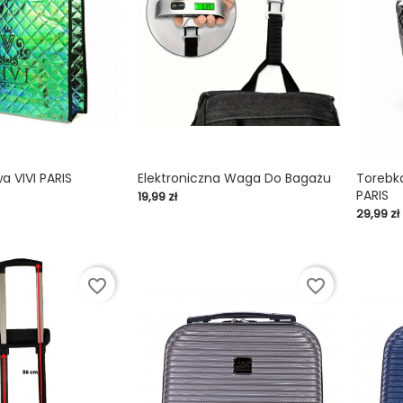
a VIVI PARIS
Elektroniczna Waga Do Bagażu
Torebka
PARIS
Cena
19,99 zł

shopping_cart

shopping_cart
Cena
29,99 zł
favorite_border
favorite_border