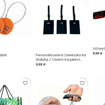
Uchwyt 
Cena
9,99 zł
shopping_cart
lizki
Personalizowana Zawieszka Na
Walizkę Z Twoimi Inicjałami...

shopping_cart

Cena
9,99 zł
favorite_border
favorite_border