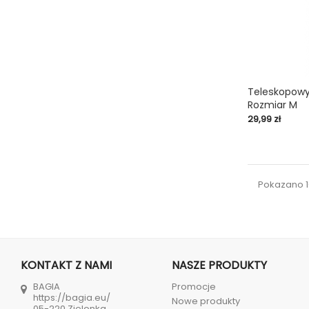
Teleskopowy 
Rozmiar M
shopping_cart
Cena
29,99 zł
Pokazano 1-
KONTAKT Z NAMI
NASZE PRODUKTY
BAGIA
Promocje
https://bagia.eu/
Nowe produkty
05-220 Zielonka