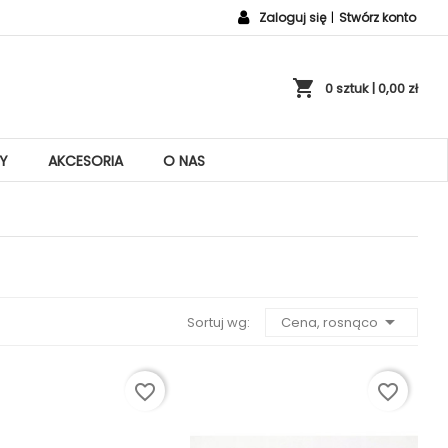
Zaloguj się
|
Stwórz konto
shopping_cart
0 sztuk
| 0,00 zł
Y
AKCESORIA
O NAS

Sortuj wg:
Cena, rosnąco
favorite_border
favorite_border