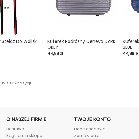
Stelaż Do Walizki
Kuferek Podróżny Geneva DARK
Kufere
GREY
BLUE

shopping_cart

shopping_cart
Cena
Cena
44,99 zł
44,99 zł
12 z 185 pozycji
O NASZEJ FIRMIE
TWOJE KONTO
Dostawa
Dane osobowe
Regulamin sklepu
Zamówienia