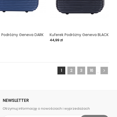
k Podróżny Geneva DARK
Kuferek Podróżny Geneva BLACK
Cena
44,99 zł

shopping_cart

1
2
3
16
…
NEWSLETTER
Otrzymuj informację o nowościach i wyprzedażach