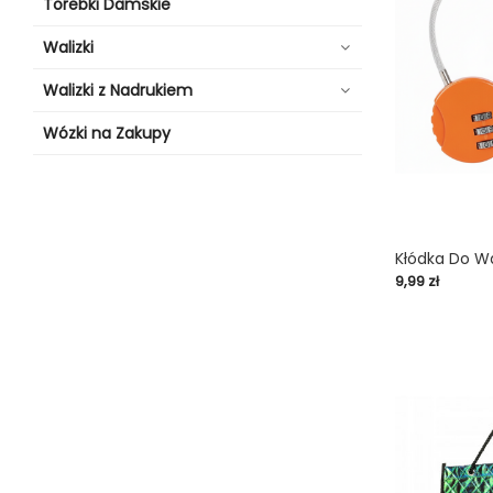
Torebki Damskie
Walizki
Walizki z Nadrukiem
Wózki na Zakupy
Kłódka Do Wa
Cena
9,99 zł
shopping_cart