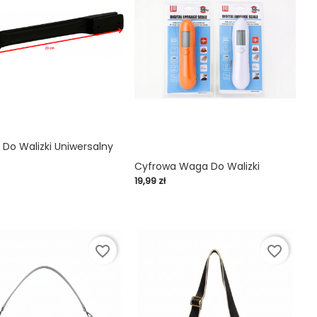
Do Walizki Uniwersalny

Cyfrowa Waga Do Walizki
Cena
19,99 zł
shopping_cart

favorite_border
favorite_border