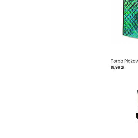
Torba Plażow
Cena
19,99 zł
shopping_cart