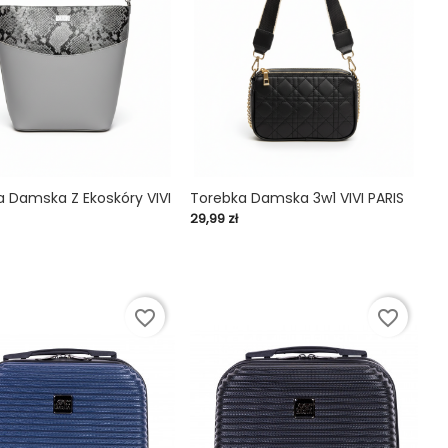
 Damska Z Ekoskóry VIVI
Torebka Damska 3w1 VIVI PARIS
Cena
29,99 zł

shopping_cart

favorite_border
favorite_border