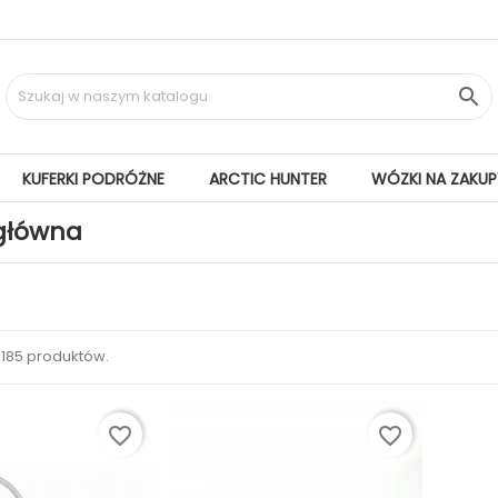

KUFERKI PODRÓŻNE
ARCTIC HUNTER
WÓZKI NA ZAKUP
główna
 185 produktów.
favorite_border
favorite_border