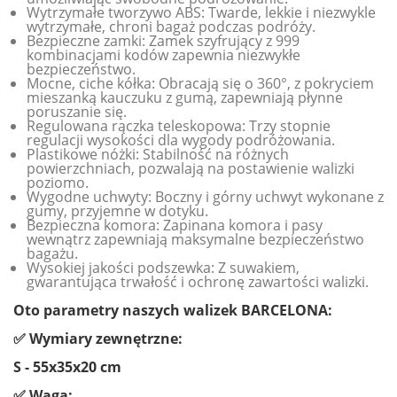
Wytrzymałe tworzywo ABS: Twarde, lekkie i niezwykle
wytrzymałe, chroni bagaż podczas podróży.
Bezpieczne zamki: Zamek szyfrujący z 999
kombinacjami kodów zapewnia niezwykłe
bezpieczeństwo.
Mocne, ciche kółka: Obracają się o 360°, z pokryciem
mieszanką kauczuku z gumą, zapewniają płynne
poruszanie się.
Regulowana rączka teleskopowa: Trzy stopnie
regulacji wysokości dla wygody podróżowania.
Plastikowe nóżki: Stabilność na różnych
powierzchniach, pozwalają na postawienie walizki
poziomo.
Wygodne uchwyty: Boczny i górny uchwyt wykonane z
gumy, przyjemne w dotyku.
Bezpieczna komora: Zapinana komora i pasy
wewnątrz zapewniają maksymalne bezpieczeństwo
bagażu.
Wysokiej jakości podszewka: Z suwakiem,
gwarantująca trwałość i ochronę zawartości walizki.
Oto parametry naszych walizek BARCELONA:
✅ Wymiary zewnętrzne:
S - 55x35x20 cm
✅ Waga: