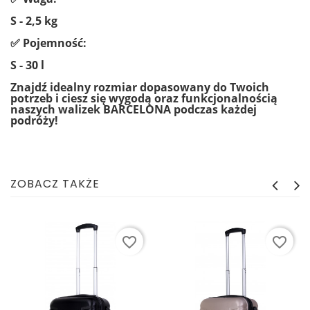
S - 2,5 kg
✅ Pojemność:
S - 30 l
Znajdź idealny rozmiar dopasowany do Twoich
potrzeb i ciesz się wygodą oraz
funkcjonalnością
naszych walizek BARCELONA podczas każdej
podróży!
ZOBACZ TAKŻE
favorite_border
favorite_border