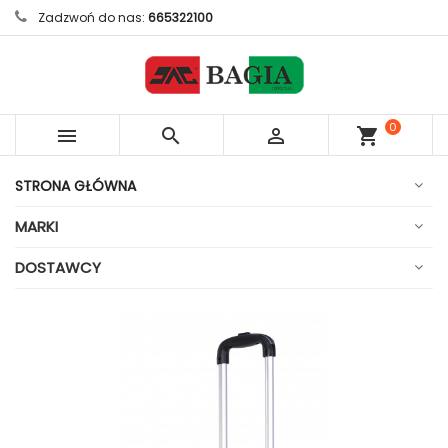
Zadzwoń do nas:
665322100
0



shopping_cart
sztuk
STRONA GŁÓWNA
MARKI
DOSTAWCY