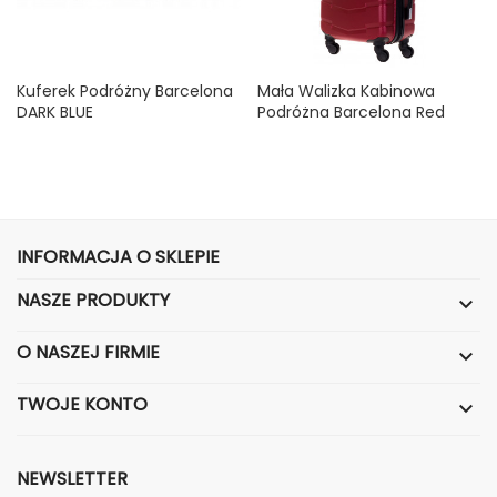
Kuferek Podróżny Barcelona
Mała Walizka Kabinowa
DARK BLUE
Podróżna Barcelona Red
Wine S
Cena
49,99 zł
Cena
99,99 zł
INFORMACJA O SKLEPIE
NASZE PRODUKTY

O NASZEJ FIRMIE

TWOJE KONTO

NEWSLETTER