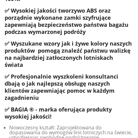
✅ Wysokiej jakości tworzywo ABS oraz
porządnie wykonane zamki szyfrujące
zapewniają bezpieczeństwo państwa bagażu
podczas wymarzonej podróży
✅ Wyszukane wzory jak i żywe kolory naszych
produktów pomogą znaleźć państwu walizkę
na najbardziej zatłoczonych lotniskach
świata
✅ Profesjonalnie wyszkoleni konsultanci
dbają o jak najlepszą obsługę naszych
klientów zapewniając pomoc w każdym
zagadnieniu
✅ BAGIA ® - marka oferująca produkty
wysokiej jakości!
Nowoczesny kształt: Zaprojektowana do
dopasowania do wymogów linii lotniczych na świecie,
umożliwiając swobodne podróżowanie.