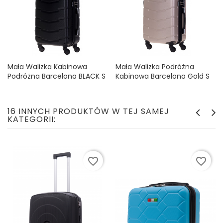
Mała Walizka Kabinowa
Mała Walizka Podróżna
Podróżna Barcelona BLACK S
Kabinowa Barcelona Gold S
Cena
Cena
99,99 zł
99,99 zł
16 INNYCH PRODUKTÓW W TEJ SAMEJ
KATEGORII:
favorite_border
favorite_border