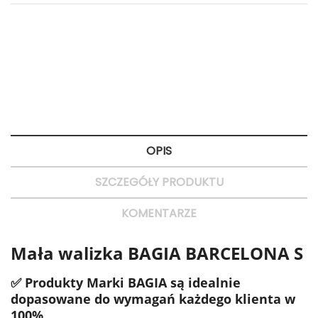
Polityka bezpieczeństwa
Bezpieczne zakupy
Zasady dostawy
Dostawa 24H
Zasady zwrotu
Szybkie zwroty
OPIS
SZCZEGÓŁY PRODUKTU
KOMENTARZE
Mała walizka BAGIA BARCELONA S
✅ Produkty Marki BAGIA są idealnie
dopasowane do wymagań każdego klienta w
100%.