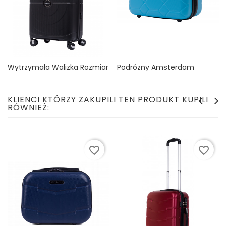
Wytrzymała Walizka Rozmiar
Podróżny Amsterdam
Średni 60L Polipropylen
TURKUS
BAGIA...
Cena
49,99 zł
Cena
129,99 zł
KLIENCI KTÓRZY ZAKUPILI TEN PRODUKT KUPILI
RÓWNIEŻ:
favorite_border
favorite_border