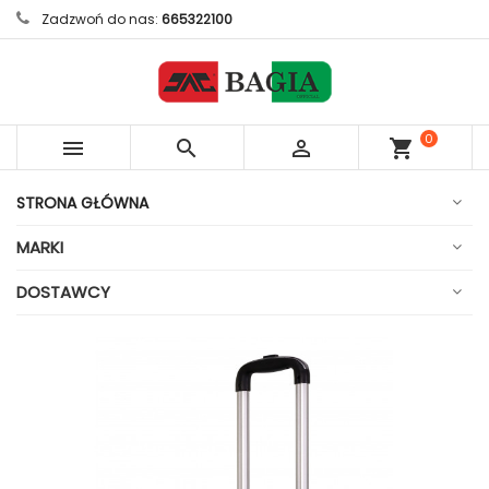
Zadzwoń do nas:
665322100
0



shopping_cart
sztuk
STRONA GŁÓWNA
MARKI
DOSTAWCY