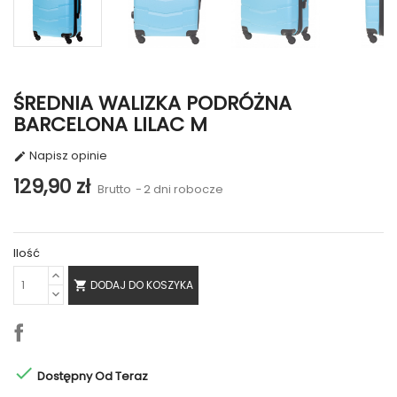
ŚREDNIA WALIZKA PODRÓŻNA
BARCELONA LILAC M
Napisz opinie

129,90 zł
Brutto
2 dni robocze
Ilość
DODAJ DO KOSZYKA


Dostępny Od Teraz