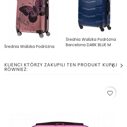
Średnia Walizka Podróżna
Barcelona DARK BLUE M
Średnia Walizka Podróżna
Cena
129,99 zł
Policarbon MOTYL PINK M
Cena
139,99 zł
KLIENCI KTÓRZY ZAKUPILI TEN PRODUKT KUPILI
RÓWNIEŻ:
favorite_border