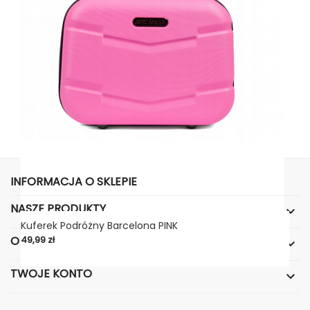
INFORMACJA O SKLEPIE
NASZE PRODUKTY

Kuferek Podróżny Barcelona PINK
Cena
O NASZEJ FIRMIE
49,99 zł

TWOJE KONTO
