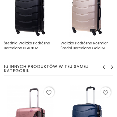
Średnia Walizka Podróżna
Walizka Podróżna Rozmiar
Barcelona BLACK M
Średni Barcelona Gold M
Cena
Cena
129,90 zł
129,99 zł
16 INNYCH PRODUKTÓW W TEJ SAMEJ
KATEGORII:
favorite_border
favorite_border