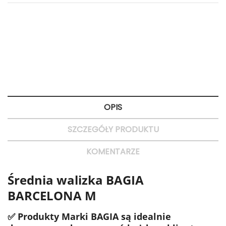
Polityka bezpieczeństwa
Bezpieczne zakupy
Zasady dostawy
Dostawa 24H
Zasady zwrotu
Szybkie zwroty
OPIS
SZCZEGÓŁY PRODUKTU
KOMENTARZE
Średnia walizka BAGIA
BARCELONA M
✅ Produkty Marki BAGIA są idealnie