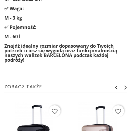
✅ Waga:
M - 3 kg
✅ Pojemność:
M - 60 l
Znajdź idealny rozmiar dopasowany do Twoich
potrzeb i ciesz się wygodą oraz
funkcjonalnością
naszych walizek BARCELONA podczas każdej
podróży!
ZOBACZ TAKŻE
favorite_border
favorite_border