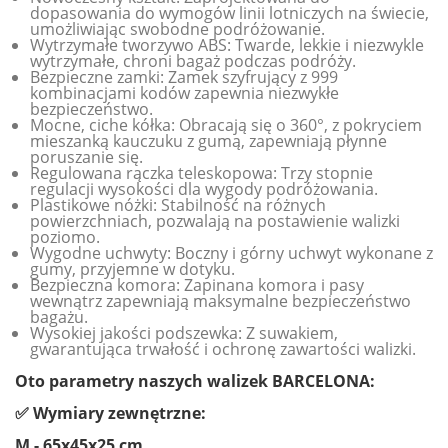
dopasowania do wymogów linii lotniczych na świecie,
umożliwiając swobodne podróżowanie.
Wytrzymałe tworzywo ABS: Twarde, lekkie i niezwykle
wytrzymałe, chroni bagaż podczas podróży.
Bezpieczne zamki: Zamek szyfrujący z 999
kombinacjami kodów zapewnia niezwykłe
bezpieczeństwo.
Mocne, ciche kółka: Obracają się o 360°, z pokryciem
mieszanką kauczuku z gumą, zapewniają płynne
poruszanie się.
Regulowana rączka teleskopowa: Trzy stopnie
regulacji wysokości dla wygody podróżowania.
Plastikowe nóżki: Stabilność na różnych
powierzchniach, pozwalają na postawienie walizki
poziomo.
Wygodne uchwyty: Boczny i górny uchwyt wykonane z
gumy, przyjemne w dotyku.
Bezpieczna komora: Zapinana komora i pasy
wewnątrz zapewniają maksymalne bezpieczeństwo
bagażu.
Wysokiej jakości podszewka: Z suwakiem,
gwarantująca trwałość i ochronę zawartości walizki.
Oto parametry naszych walizek BARCELONA:
✅ Wymiary zewnętrzne:
M - 65x45x25 cm