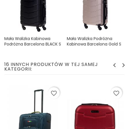
Mała Walizka Kabinowa
Mała Walizka Podróżna
Podróżna Barcelona BLACK S
Kabinowa Barcelona Gold S
Cena
Cena
99,99 zł
99,99 zł
16 INNYCH PRODUKTÓW W TEJ SAMEJ
KATEGORII:
favorite_border
favorite_border