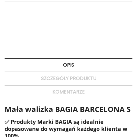
Polityka bezpieczeństwa
Bezpieczne zakupy
Zasady dostawy
Dostawa 24H
Zasady zwrotu
Szybkie zwroty
OPIS
SZCZEGÓŁY PRODUKTU
KOMENTARZE
Mała walizka BAGIA BARCELONA S
✅ Produkty Marki BAGIA są idealnie
dopasowane do wymagań każdego klienta w
100%.