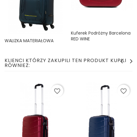
Kuferek Podróżny Barcelona
RED WINE
WALIZKA MATERIAŁOWA
Cena
49,99 zł
ROZMIAR ŚREDNI 70L BAGIA
DARK GREY
Cena
139,99 zł
KLIENCI KTÓRZY ZAKUPILI TEN PRODUKT KUPILI
RÓWNIEŻ:
favorite_border
favorite_border