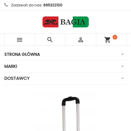
Zadzwoń do nas:
665322100
0



shopping_cart
sztuk
STRONA GŁÓWNA
MARKI
DOSTAWCY