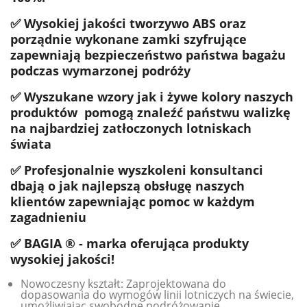
✅ Wysokiej jakości tworzywo ABS oraz
porządnie wykonane zamki szyfrujące
zapewniają bezpieczeństwo państwa bagażu
podczas wymarzonej podróży
✅ Wyszukane wzory jak i żywe kolory naszych
produktów pomogą znaleźć państwu walizkę
na najbardziej zatłoczonych lotniskach
świata
✅ Profesjonalnie wyszkoleni konsultanci
dbają o jak najlepszą obsługę naszych
klientów zapewniając pomoc w każdym
zagadnieniu
✅ BAGIA ® - marka oferująca produkty
wysokiej jakości!
Nowoczesny kształt: Zaprojektowana do
dopasowania do wymogów linii lotniczych na świecie,
umożliwiając swobodne podróżowanie.