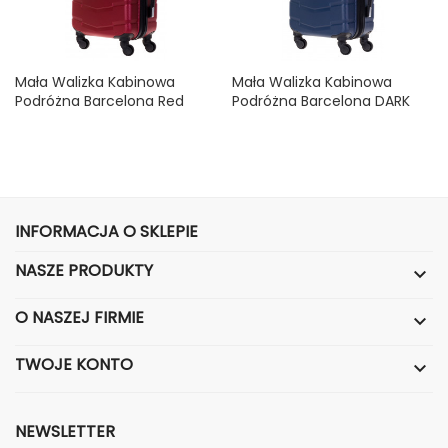
Mała Walizka Kabinowa
Mała Walizka Kabinowa
Podróżna Barcelona Red
Podróżna Barcelona DARK
Wine S
BLUE S
Cena
Cena
99,99 zł
99,99 zł
INFORMACJA O SKLEPIE
NASZE PRODUKTY

O NASZEJ FIRMIE

TWOJE KONTO

NEWSLETTER