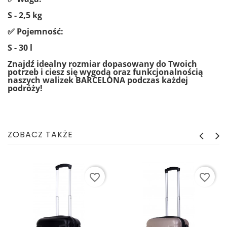
S - 2,5 kg
✅ Pojemność:
S - 30 l
Znajdź idealny rozmiar dopasowany do Twoich
potrzeb i ciesz się wygodą oraz
funkcjonalnością
naszych walizek BARCELONA podczas każdej
podróży!
ZOBACZ TAKŻE
favorite_border
favorite_border