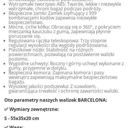
Wytrzymałe tworzywo ABS: Twarde, lekkie i niezwykle
wytrzymałe, chroni bagaż podczas podróży.
Bezpieczne zamki: Zamek szyfrujący z 999
kombinacjami kodów zapewnia niezwykłe
bezpieczeństwo.
Mocne, ciche kółka: Obracają się o 360°, z pokryciem
mieszanką kauczuku z gumą, zapewniają płynne
poruszanie się.
Regulowana rączka teleskopowa: Trzy stopnie
regulacji wysokości dla wygody podróżowania.
Plastikowe nóżki: Stabilność na różnych
powierzchniach, pozwalają na postawienie walizki
poziomo.
Wygodne uchwyty: Boczny i górny uchwyt wykonane z
gumy, przyjemne w dotyku.
Bezpieczna komora: Zapinana komora i pasy
wewnątrz zapewniają maksymalne bezpieczeństwo
bagażu.
Wysokiej jakości podszewka: Z suwakiem,
gwarantująca trwałość i ochronę zawartości walizki.
Oto parametry naszych walizek BARCELONA:
✅ Wymiary zewnętrzne:
S - 55x35x20 cm
✅ Waga: