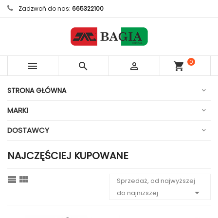
Zadzwoń do nas:
665322100
0



shopping_cart
sztuk
STRONA GŁÓWNA
MARKI
DOSTAWCY
NAJCZĘŚCIEJ KUPOWANE


Sprzedaż, od najwyższej

do najniższej