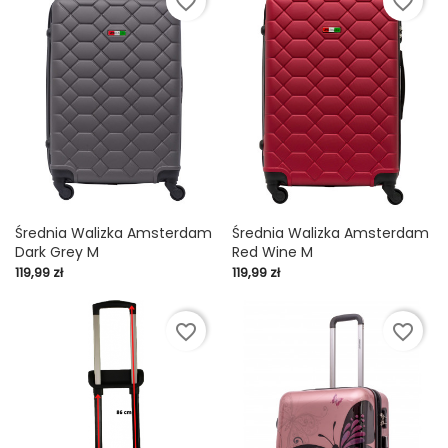
favorite_border
favorite_border
Średnia Walizka Amsterdam
Średnia Walizka Amsterdam
Dark Grey M
Red Wine M
Cena
Cena
119,99 zł
119,99 zł
favorite_border
favorite_border