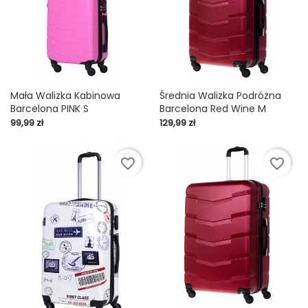
Mała Walizka Kabinowa
Średnia Walizka Podróżna
Barcelona PINK S
Barcelona Red Wine M
Cena
Cena
99,99 zł
129,99 zł
favorite_border
favorite_border