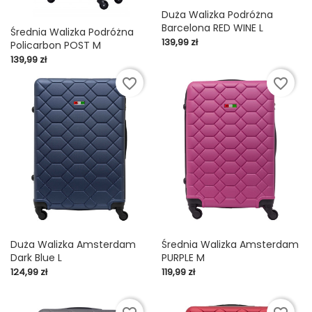
Duża Walizka Podróżna
Barcelona RED WINE L
Średnia Walizka Podróżna
Cena
139,99 zł
Policarbon POST M
Cena
139,99 zł
favorite_border
favorite_border
Duża Walizka Amsterdam
Średnia Walizka Amsterdam
Dark Blue L
PURPLE M
Cena
Cena
124,99 zł
119,99 zł