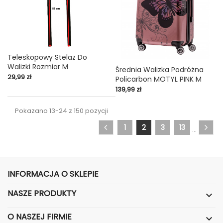
Teleskopowy Stelaż Do
Walizki Rozmiar M
Średnia Walizka Podróżna
Cena
29,99 zł
Policarbon MOTYL PINK M
Cena
139,99 zł
Pokazano 13-24 z 150 pozycji
1
2
3
13
…
INFORMACJA O SKLEPIE
NASZE PRODUKTY

O NASZEJ FIRMIE
