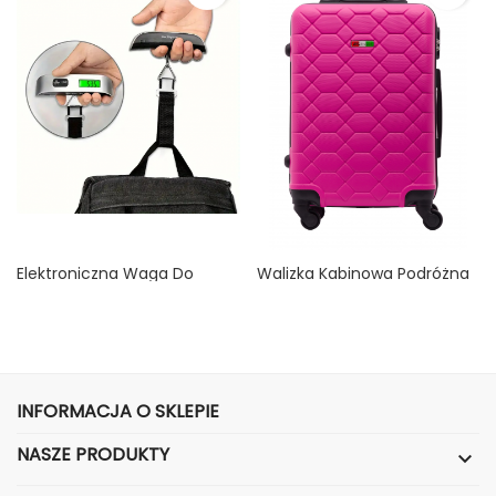
Elektroniczna Waga Do
Walizka Kabinowa Podróżna
Bagażu
Amsterdam PINK S
Cena
Cena
19,99 zł
89,99 zł
INFORMACJA O SKLEPIE
NASZE PRODUKTY
