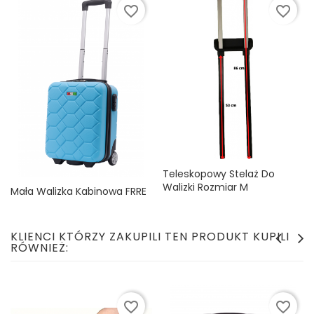
favorite_border
favorite_border
Teleskopowy Stelaż Do
Walizki Rozmiar M
Mała Walizka Kabinowa FRRE
Cena
29,99 zł
TO PLANE Amsterdam
TURKUS XS
Cena
79,99 zł
KLIENCI KTÓRZY ZAKUPILI TEN PRODUKT KUPILI
RÓWNIEŻ:
favorite_border
favorite_border