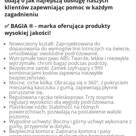
dbają o jak najlepszą obsługę naszych
klientów zapewniając pomoc w każdym
zagadnieniu
✅ BAGIA ® - marka oferująca produkty
wysokiej jakości!
Nowoczesny kształt: Zaprojektowana do
dopasowania do wymogów linii lotniczych na świecie,
umożliwiając swobodne podróżowanie.
Wytrzymałe tworzywo ABS: Twarde, lekkie i niezwykle
wytrzymałe, chroni bagaż podczas podróży.
Bezpieczne zamki: Zamek szyfrujący z 999
kombinacjami kodów zapewnia niezwykłe
bezpieczeństwo.
Mocne, ciche kółka: Obracają się o 360°, z pokryciem
mieszanką kauczuku z gumą, zapewniają płynne
poruszanie się.
Regulowana rączka teleskopowa: Trzy stopnie
regulacji wysokości dla wygody podróżowania.
Plastikowe nóżki: Stabilność na różnych
powierzchniach, pozwalają na postawienie walizki
poziomo.
Wygodne uchwyty: Boczny i górny uchwyt wykonane z
gumy, przyjemne w dotyku.
Bezpieczna komora: Zapinana komora i pasy