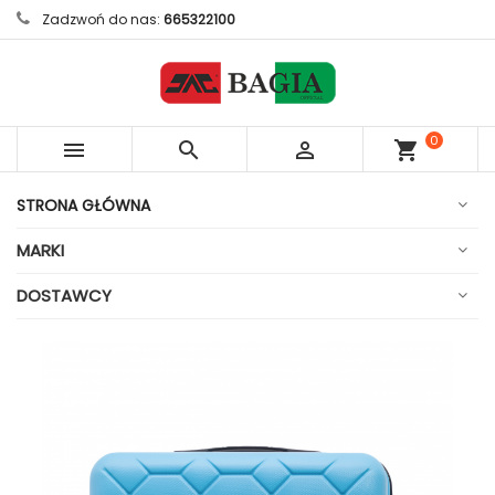
Zadzwoń do nas:
665322100
0



shopping_cart
sztuk
STRONA GŁÓWNA
MARKI
DOSTAWCY