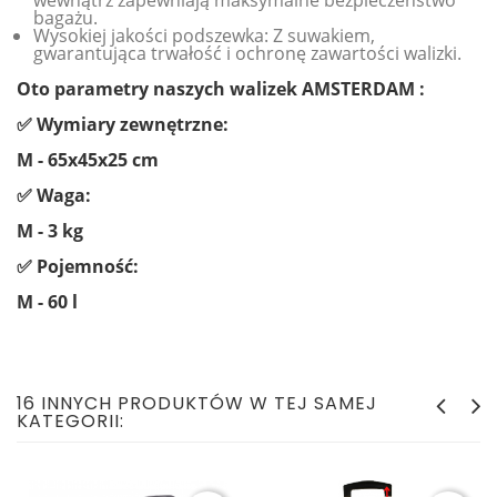
wewnątrz zapewniają maksymalne bezpieczeństwo
bagażu.
Wysokiej jakości podszewka: Z suwakiem,
gwarantująca trwałość i ochronę zawartości walizki.
Oto parametry naszych walizek AMSTERDAM :
✅ Wymiary zewnętrzne:
M - 65x45x25 cm
✅ Waga:
M - 3 kg
✅ Pojemność:
M - 60 l
16 INNYCH PRODUKTÓW W TEJ SAMEJ
KATEGORII: