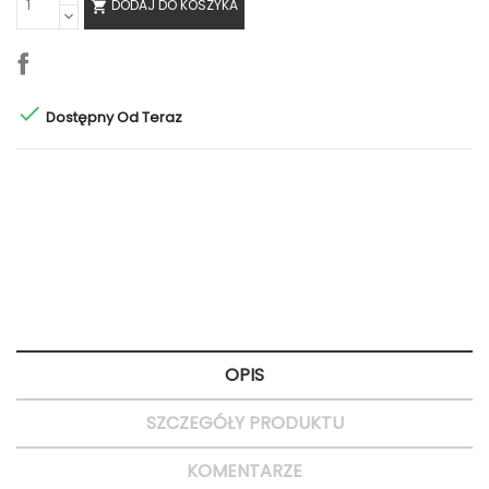
DODAJ DO KOSZYKA


Dostępny Od Teraz
Polityka bezpieczeństwa
Bezpieczne zakupy
Zasady dostawy
Dostawa 24H
Zasady zwrotu
Szybkie zwroty
OPIS
SZCZEGÓŁY PRODUKTU
KOMENTARZE