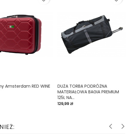
D
D
ny Amsterdam RED WINE
DUŻA TORBA PODRÓŻNA
C
49
MATERIAŁOWA BAGIA PREMIUM

shopping_cart

125L NA...
Cena
129,99 zł
NIEŻ: