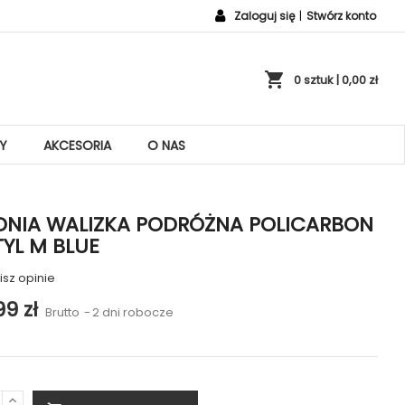
Zaloguj się
|
Stwórz konto
shopping_cart
0 sztuk
| 0,00 zł
Y
AKCESORIA
O NAS
DNIA WALIZKA PODRÓŻNA POLICARBON
YL M BLUE
sz opinie
99 zł
Brutto
2 dni robocze