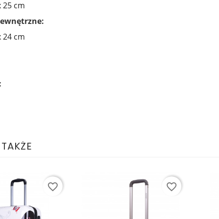
x 25 cm
ewnętrzne:
x 24 cm
:
 TAKŻE
favorite_border
favorite_border