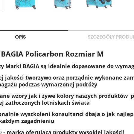
OPIS
SZCZEGÓŁY PRODU
i BAGIA Policarbon Rozmiar M
y Marki BAGIA są idealnie dopasowane do wymag
j jakości tworzywo oraz porządnie wykonane zam
bagażu podczas wymarzonej podróży
ne wzory jak i żywe kolory naszych produktów 
ej zatłoczonych lotniskach świata
onalnie wyszkoleni konsultanci dbają o jak najle
każdym zagadnieniu
 - marka oferująca produkty wysokiej jakości!