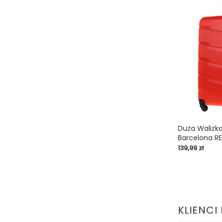
Duża Walizk
Barcelona RE
shopping_cart
Cena
139,99 zł
KLIENCI