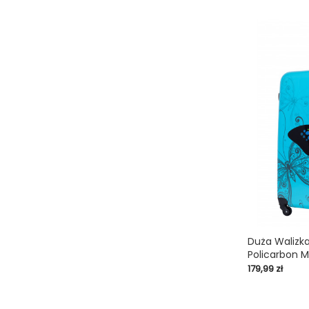
Duża Walizk
Policarbon M
shopping_cart
Cena
179,99 zł