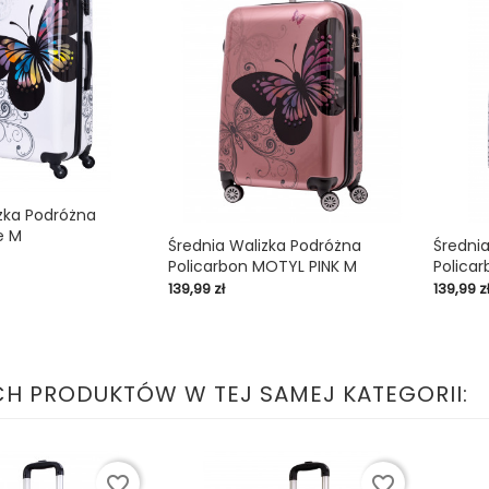
zka Podróżna
e M

Średnia Walizka Podróżna
Średni
Policarbon MOTYL PINK M
Polica
shopping_cart

shopping_cart
Cena
Cena
139,99 zł
139,99 z
CH PRODUKTÓW W TEJ SAMEJ KATEGORII:
favorite_border
favorite_border