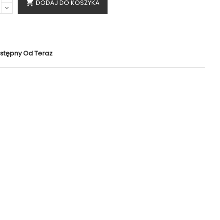
DODAJ DO KOSZYKA

stępny Od Teraz
Polityka bezpieczeństwa
Bezpieczne zakupy
Zasady dostawy
Dostawa 24H
Zasady zwrotu
Szybkie zwroty