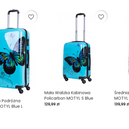
favorite_border
favorite_border
Mała Walizka Kabinowa
Średni
Policarbon MOTYL S Blue
MOTYL 
shopping_cart

shopping_cart
a Podróżna
Cena
Cena
129,99 zł
139,99 z
OTYL Blue L
