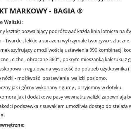
T MARKOWY - BAGIA ®
a Walizki :
y kształt pozwalający podróżować każda linia lotnicza na św
n - Twarde , lekkie a zarazem wytrzymałe tworzywo sztuczne.
amek szyfrujący z możliwością ustawienia 999 kombinacji ko
ocne , ciche , obracane 360° , pokryte mieszanką kałczuku z
leskopowa - regulowana wysokość do potrzeb użytkownika ( 
e nóżki - możliwość postawienia walizki poziomo.
czny jak i górny wykonany z gumy , przyjemny w dotyku.
komora jak i dodatkowe pasy wewnątrz walizki zapewniają 
jakości podszewka z suwakiem umożliwia dostęp do stelaża w
Y:
ewnętrzne: