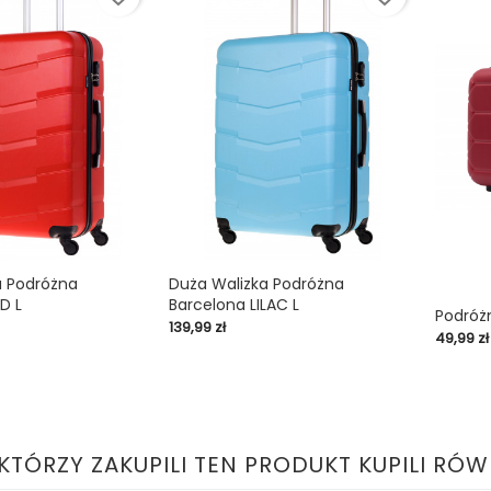
a Podróżna
Duża Walizka Podróżna
D L
Barcelona LILAC L

shopping_cart

Podróż
Cena
139,99 zł
Cena
49,99 zł
shopping_cart
 KTÓRZY ZAKUPILI TEN PRODUKT KUPILI RÓW