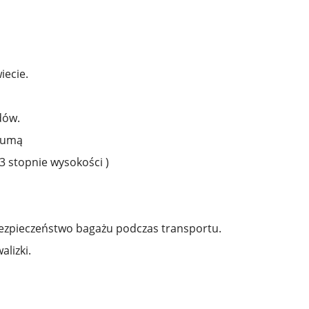
iecie.
dów.
 gumą
3 stopnie wysokości )
bezpieczeństwo bagażu podczas transportu.
alizki.