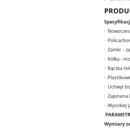
PRODUK
Specyfikacj
· Nowoczesn
· Policarbo
· Zamki - z
· Kółka - m
· Rączka te
· Plastikow
· Uchwyt bo
· Zapinana 
· Wysokiej 
PARAMETR
Wymiary z