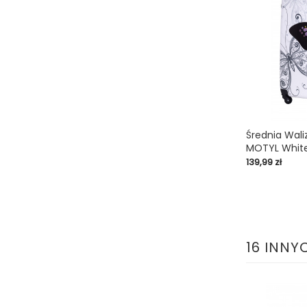
Średnia Wali
MOTYL Whit
shopping_cart
Cena
139,99 zł
16 INNY