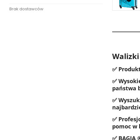
Brak dostawców
Walizk
✅ Produkt
✅ Wysokie
państwa 
✅ Wyszuka
najbardzi
✅ Profesj
pomoc w 
✅ BAGIA ®