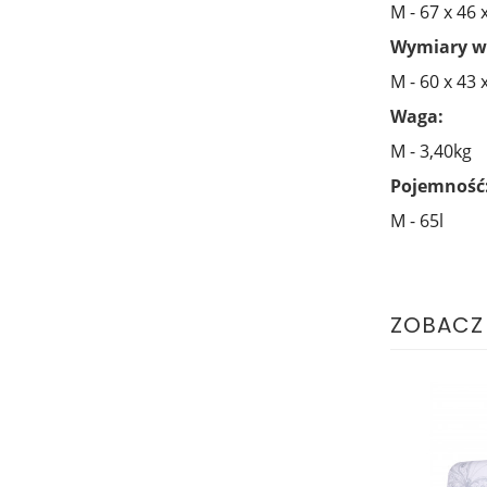
M - 67 x 46 
Wymiary w
M - 60 x 43 
Waga:
M - 3,40kg
Pojemność
M - 65l
ZOBACZ