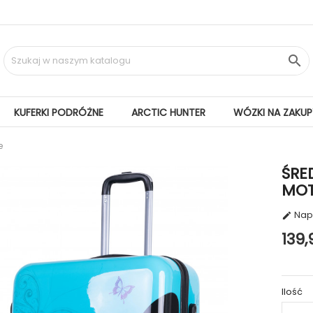

KUFERKI PODRÓŻNE
ARCTIC HUNTER
WÓZKI NA ZAKUP
e
ŚRE
MOT
Napi

139,
Ilość