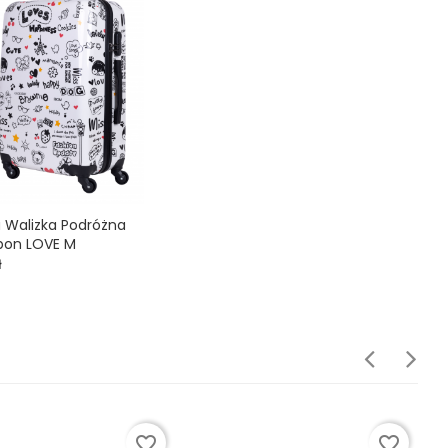
a Walizka Podróżna
rbon LOVE M

ł
favorite_border
favorite_border