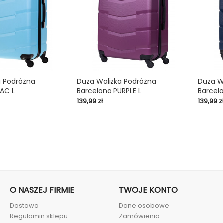
a Podróżna
Duża Walizka Podróżna
Duża W
LAC L
Barcelona PURPLE L
Barcelo

shopping_cart

shopping_cart
Cena
Cena
139,99 zł
139,99 z
O NASZEJ FIRMIE
TWOJE KONTO
Dostawa
Dane osobowe
Regulamin sklepu
Zamówienia