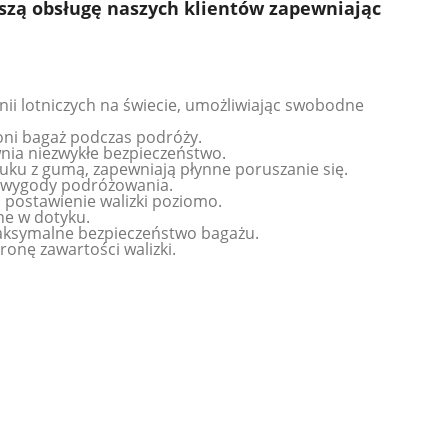
pszą obsługę naszych klientów zapewniając
i lotniczych na świecie, umożliwiając swobodne
oni bagaż podczas podróży.
nia niezwykłe bezpieczeństwo.
zuku z gumą, zapewniają płynne poruszanie się.
a wygody podróżowania.
 postawienie walizki poziomo.
e w dotyku.
aksymalne bezpieczeństwo bagażu.
onę zawartości walizki.