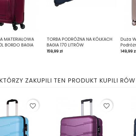
KA MATERIAŁOWA
TORBA PODRÓŻNA NA KÓŁKACH
Duża W
0L BORDO BAGIA
BAGIA 170 LITRÓW
Podróżn

shopping_cart

shopping_cart
Cena
Cena
159,99 zł
149,99 z
 KTÓRZY ZAKUPILI TEN PRODUKT KUPILI RÓW
favorite_border
favorite_border