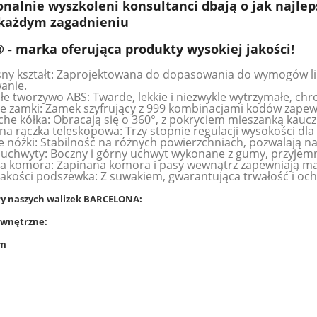
onalnie wyszkoleni konsultanci dbają o jak najle
każdym zagadnieniu
 - marka oferująca produkty wysokiej jakości!
y kształt: Zaprojektowana do dopasowania do wymogów lini
anie.
e tworzywo ABS: Twarde, lekkie i niezwykle wytrzymałe, chr
e zamki: Zamek szyfrujący z 999 kombinacjami kodów zapew
che kółka: Obracają się o 360°, z pokryciem mieszanką kauc
a rączka teleskopowa: Trzy stopnie regulacji wysokości dl
e nóżki: Stabilność na różnych powierzchniach, pozwalają na
chwyty: Boczny i górny uchwyt wykonane z gumy, przyjemn
a komora: Zapinana komora i pasy wewnątrz zapewniają m
jakości podszewka: Z suwakiem, gwarantująca trwałość i ochr
y naszych walizek BARCELONA:
wnętrzne:
cm