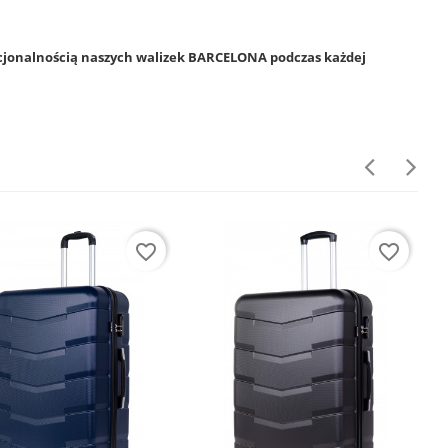
jonalnością naszych walizek BARCELONA podczas każdej
favorite_border
favorite_border