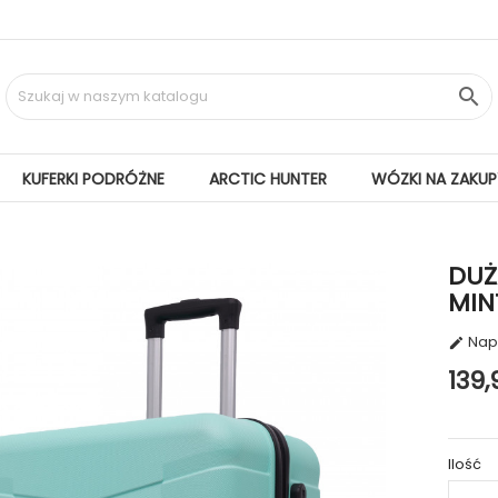

KUFERKI PODRÓŻNE
ARCTIC HUNTER
WÓZKI NA ZAKUP
DUŻ
MIN
Napi

139,
Ilość