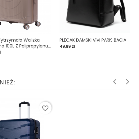
ytrzymała Walizka
PLECAK DAMSKI VIVI PARIS BAGIA
C
a 100L Z Polipropylenu...
Cena
C
49,99 zł
19

shopping_cart

ł
NIEŻ:
favorite_border