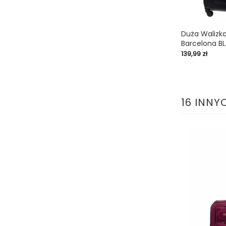
Duża Walizk
Barcelona BL
shopping_cart
Cena
139,99 zł
16 INNY