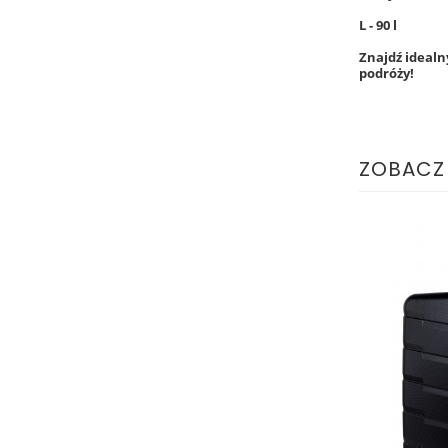
L - 90 l
Znajdź idealn
podróży!
ZOBACZ