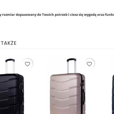
y rozmiar dopasowany do Twoich potrzeb i ciesz się wygodą oraz
funkc
 TAKŻE
favorite_border
favorite_border