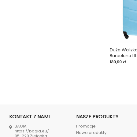
Duża Walizk
Barcelona LI
shopping_cart
Cena
139,99 zł
KONTAKT Z NAMI
NASZE PRODUKTY
BAGIA
Promocje
https://bagia.eu/
Nowe produkty
05-220 Zielonka