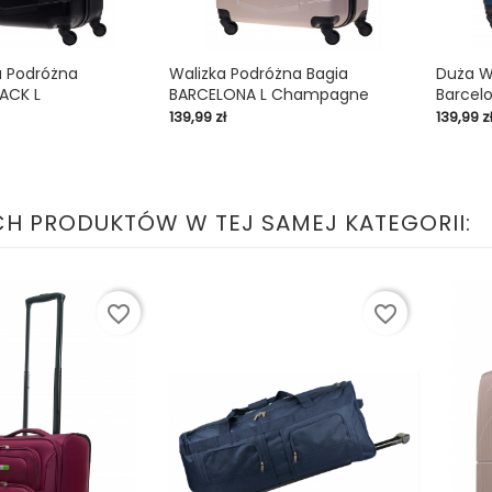
a Podróżna
Walizka Podróżna Bagia
Duża W
ACK L
BARCELONA L Champagne
Barcelo

shopping_cart

shopping_cart
Cena
Cena
139,99 zł
139,99 z
CH PRODUKTÓW W TEJ SAMEJ KATEGORII:
favorite_border
favorite_border