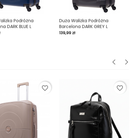
alizka Podróżna
Duża Walizka Podróżna
D
na DARK BLUE L
Barcelona DARK GREY L
B

shopping_cart

Cena
C
ł
139,99 zł
13
favorite_border
favorite_border