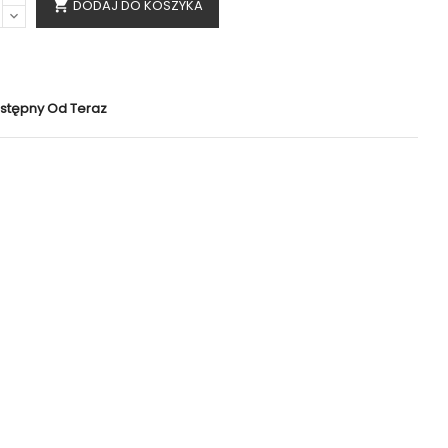
DODAJ DO KOSZYKA

stępny Od Teraz
Polityka bezpieczeństwa
Bezpieczne zakupy
Zasady dostawy
Dostawa 24H
Zasady zwrotu
Szybkie zwroty