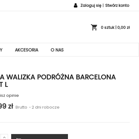
Zaloguj się
|
Stwórz konto
shopping_cart
0 sztuk
| 0,00 zł
Y
AKCESORIA
O NAS
A WALIZKA PODRÓŻNA BARCELONA
T L
sz opinie
99 zł
Brutto
2 dni robocze