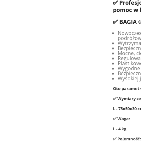
✅ Profesj
pomoc w 
✅ BAGIA ®
Nowoczesn
podróżow
Wytrzymał
Bezpieczn
Mocne, ci
Regulowan
Plastikow
Wygodne u
Bezpieczn
Wysokiej 
Oto parametr
✅ Wymiary ze
L - 75x50x30 
✅ Waga:
L - 4 kg
✅ Pojemność: