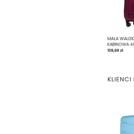
MAŁA WALIZ
KABINOWA 4
shopping_cart
Cena
109,99 zł
KLIENCI