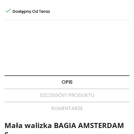

Dostępny Od Teraz
Polityka bezpieczeństwa
Bezpieczne zakupy
Zasady dostawy
Dostawa 24H
Zasady zwrotu
Szybkie zwroty
OPIS
SZCZEGÓŁY PRODUKTU
KOMENTARZE
Mała walizka BAGIA AMSTERDAM