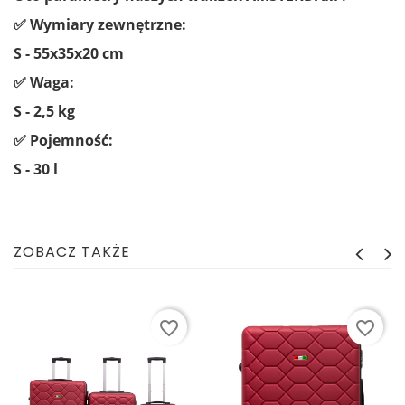
✅ Wymiary zewnętrzne:
S - 55x35x20 cm
✅ Waga:
S - 2,5 kg
✅ Pojemność:
S - 30 l
ZOBACZ TAKŻE
favorite_border
favorite_border