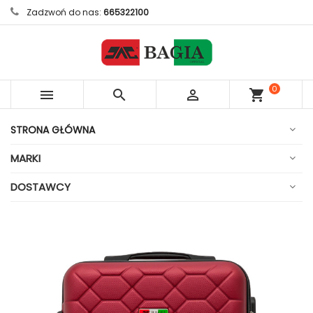
Zadzwoń do nas:
665322100
0



shopping_cart
sztuk
STRONA GŁÓWNA
MARKI
DOSTAWCY