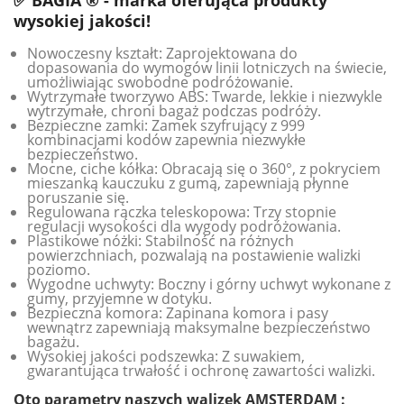
✅ BAGIA ® - marka oferująca produkty
wysokiej jakości!
Nowoczesny kształt: Zaprojektowana do
dopasowania do wymogów linii lotniczych na świecie,
umożliwiając swobodne podróżowanie.
Wytrzymałe tworzywo ABS: Twarde, lekkie i niezwykle
wytrzymałe, chroni bagaż podczas podróży.
Bezpieczne zamki: Zamek szyfrujący z 999
kombinacjami kodów zapewnia niezwykłe
bezpieczeństwo.
Mocne, ciche kółka: Obracają się o 360°, z pokryciem
mieszanką kauczuku z gumą, zapewniają płynne
poruszanie się.
Regulowana rączka teleskopowa: Trzy stopnie
regulacji wysokości dla wygody podróżowania.
Plastikowe nóżki: Stabilność na różnych
powierzchniach, pozwalają na postawienie walizki
poziomo.
Wygodne uchwyty: Boczny i górny uchwyt wykonane z
gumy, przyjemne w dotyku.
Bezpieczna komora: Zapinana komora i pasy
wewnątrz zapewniają maksymalne bezpieczeństwo
bagażu.
Wysokiej jakości podszewka: Z suwakiem,
gwarantująca trwałość i ochronę zawartości walizki.
Oto parametry naszych walizek AMSTERDAM :