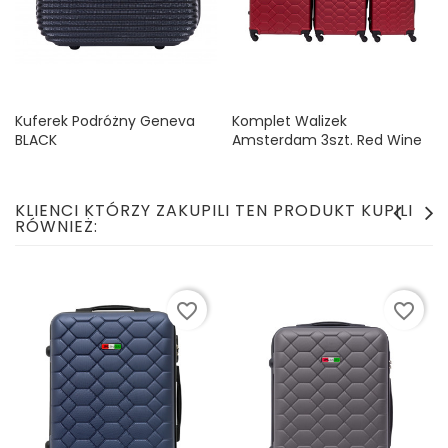
Kuferek Podróżny Geneva
Komplet Walizek
BLACK
Amsterdam 3szt. Red Wine
Cena
Cena
44,99 zł
339,99 zł
KLIENCI KTÓRZY ZAKUPILI TEN PRODUKT KUPILI
RÓWNIEŻ:
favorite_border
favorite_border