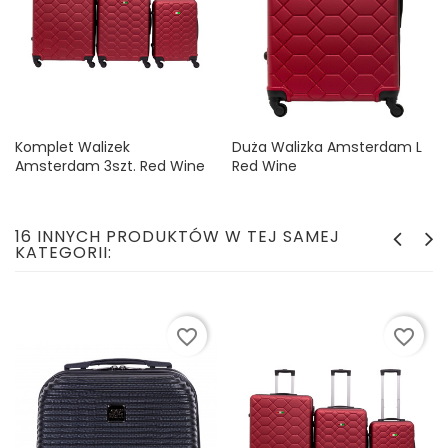
Komplet Walizek
Duża Walizka Amsterdam L
Amsterdam 3szt. Red Wine
Red Wine
Cena
Cena
339,99 zł
124,99 zł
16 INNYCH PRODUKTÓW W TEJ SAMEJ
KATEGORII:
favorite_border
favorite_border