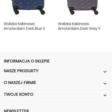
Walizka Kabinowa
Walizka Kabinowa
Amsterdam Dark Blue S
Amsterdam Dark Grey S
Cena
Cena
89,99 zł
89,99 zł
INFORMACJA O SKLEPIE
NASZE PRODUKTY

O NASZEJ FIRMIE

TWOJE KONTO

NEWSLETTER